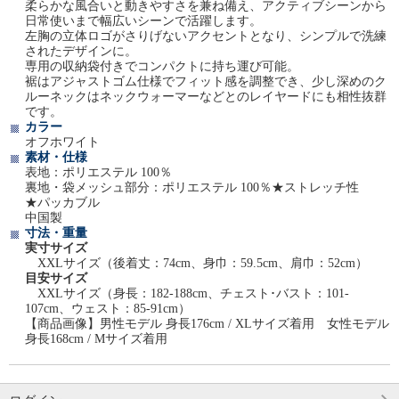
柔らかな風合いと動きやすさを兼ね備え、アクティブシーンから
日常使いまで幅広いシーンで活躍します。
左胸の立体ロゴがさりげないアクセントとなり、シンプルで洗練
されたデザインに。
専用の収納袋付きでコンパクトに持ち運び可能。
裾はアジャストゴム仕様でフィット感を調整でき、少し深めのク
ルーネックはネックウォーマーなどとのレイヤードにも相性抜群
です。
カラー
オフホワイト
素材・仕様
表地：ポリエステル 100％
裏地・袋メッシュ部分：ポリエステル 100％★ストレッチ性
★パッカブル
中国製
寸法・重量
実寸サイズ
XXLサイズ（後着丈：74cm、身巾：59.5cm、肩巾：52cm）
目安サイズ
XXLサイズ（身長：182-188cm、チェスト･バスト：101-
107cm、ウェスト：85-91cm）
【商品画像】男性モデル 身長176cm / XLサイズ着用 女性モデル
身長168cm / Mサイズ着用