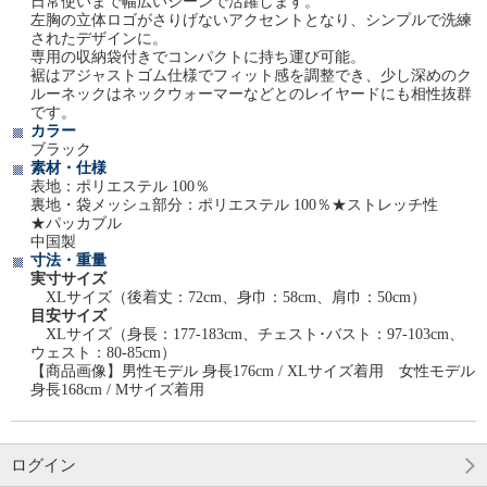
日常使いまで幅広いシーンで活躍します。
左胸の立体ロゴがさりげないアクセントとなり、シンプルで洗練
されたデザインに。
専用の収納袋付きでコンパクトに持ち運び可能。
裾はアジャストゴム仕様でフィット感を調整でき、少し深めのク
ルーネックはネックウォーマーなどとのレイヤードにも相性抜群
です。
カラー
ブラック
素材・仕様
表地：ポリエステル 100％
裏地・袋メッシュ部分：ポリエステル 100％★ストレッチ性
★パッカブル
中国製
寸法・重量
実寸サイズ
XLサイズ（後着丈：72cm、身巾：58cm、肩巾：50cm）
目安サイズ
XLサイズ（身長：177-183cm、チェスト･バスト：97-103cm、
ウェスト：80-85cm）
【商品画像】男性モデル 身長176cm / XLサイズ着用 女性モデル
身長168cm / Mサイズ着用
ログイン