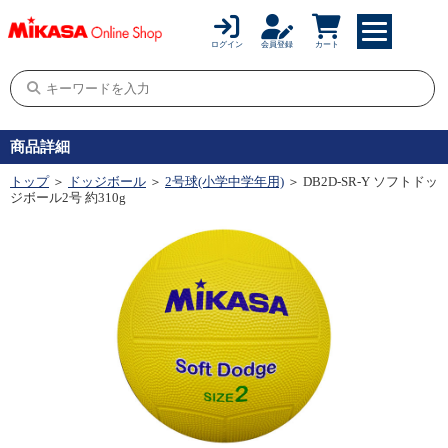
ログイン
会員登録
カート
商品詳細
トップ
＞
ドッジボール
＞
2号球(小学中学年用)
＞ DB2D-SR-Y ソフトドッ
ジボール2号 約310g