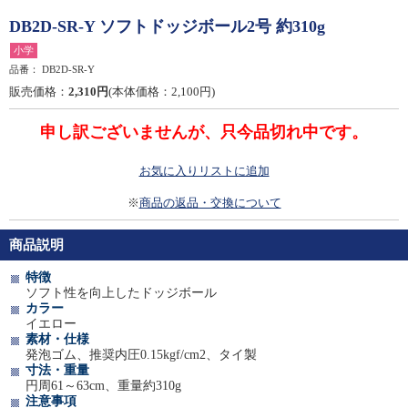
DB2D-SR-Y ソフトドッジボール2号 約310g
小学
品番：
DB2D-SR-Y
販売価格：
2,310円
(本体価格：2,100円)
申し訳ございませんが、只今品切れ中です。
お気に入りリストに追加
※
商品の返品・交換について
商品説明
特徴
ソフト性を向上したドッジボール
カラー
イエロー
素材・仕様
発泡ゴム、推奨内圧0.15kgf/cm2、タイ製
寸法・重量
円周61～63cm、重量約310g
注意事項