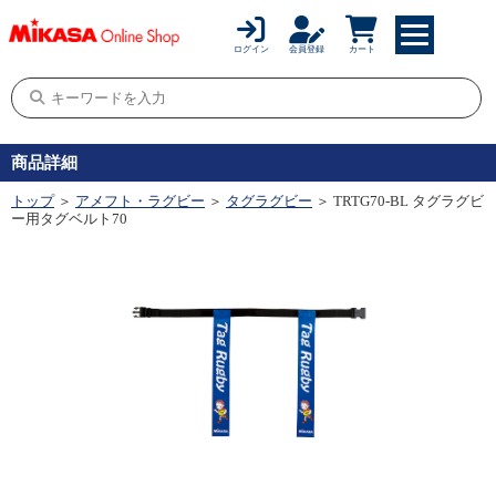
ログイン
会員登録
カート
商品詳細
トップ
＞
アメフト・ラグビー
＞
タグラグビー
＞ TRTG70-BL タグラグビ
ー用タグベルト70