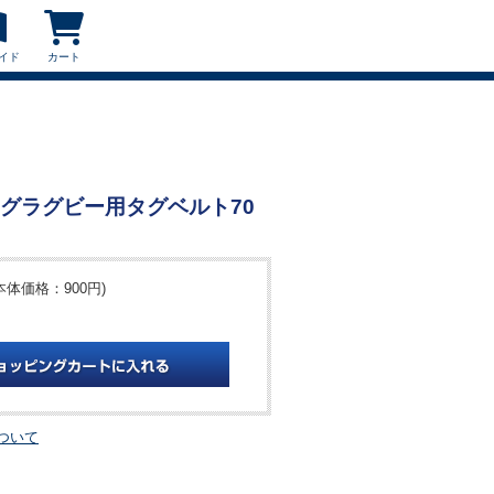
イド
カート
G タグラグビー用タグベルト70
本体価格：900円)
ついて