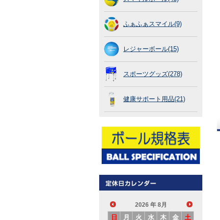
ふぁふぁスマイル(9)
レジャーボール(15)
スポーツグッズ(278)
健康サポート用品(21)
2026
年 8月
日
月
火
水
木
金
土