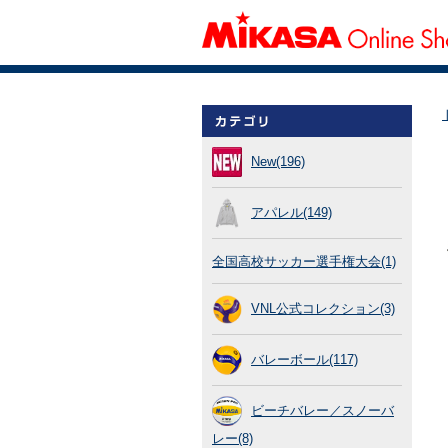
New(196)
アパレル(149)
全国高校サッカー選手権大会(1)
VNL公式コレクション(3)
バレーボール(117)
ビーチバレー／スノーバ
レー(8)