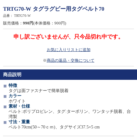
TRTG70-W タグラグビー用タグベルト70
品番：
TRTG70-W
販売価格：
990円
(本体価格：900円)
申し訳ございませんが、只今品切れ中です。
お気に入りリストに追加
※
商品の返品・交換について
商品説明
特徴
タグは面ファスナーで簡単脱着
カラー
ホワイト
素材・仕様
ベルト:ポリプロピレン、タグ:ターポリン、ワンタッチ脱着、台
湾製
寸法・重量
ベルト70cm(50～70ｃｍ)、タグサイズ37.5×5 cm