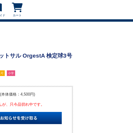
イド
カート
フットサル OrgestA 検定球3号
ム可
小学
(本体価格：4,500円)
んが、只今品切れ中です。