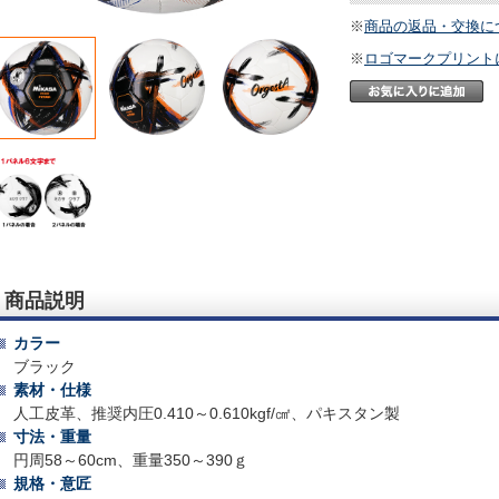
※
商品の返品・交換に
※
ロゴマークプリント
商品説明
カラー
ブラック
素材・仕様
人工皮革、推奨内圧0.410～0.610kgf/㎠、パキスタン製
寸法・重量
円周58～60cm、重量350～390ｇ
規格・意匠