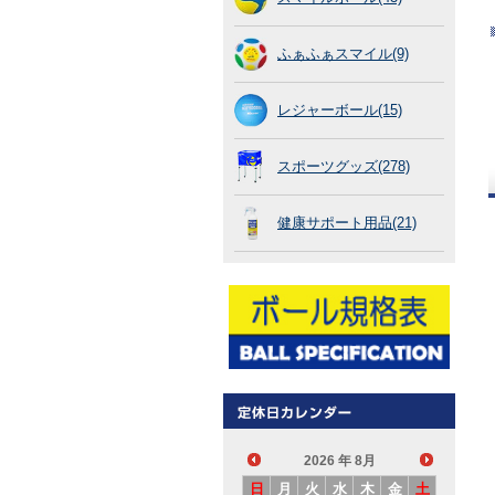
ふぁふぁスマイル(9)
レジャーボール(15)
スポーツグッズ(278)
健康サポート用品(21)
2026
年 8月
日
月
火
水
木
金
土