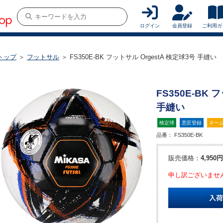
ログイン
会員登録
ご利用ガ
トップ
＞
フットサル
＞ FS350E-BK フットサル OrgestA 検定球3号 手縫い
FS350E-BK 
手縫い
検定球
意匠登録
ネー
品番：
FS350E-BK
販売価格：
4,950円
申し訳ございませ