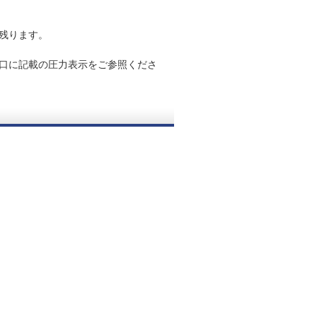
残ります。
口に記載の圧力表示をご参照くださ
。