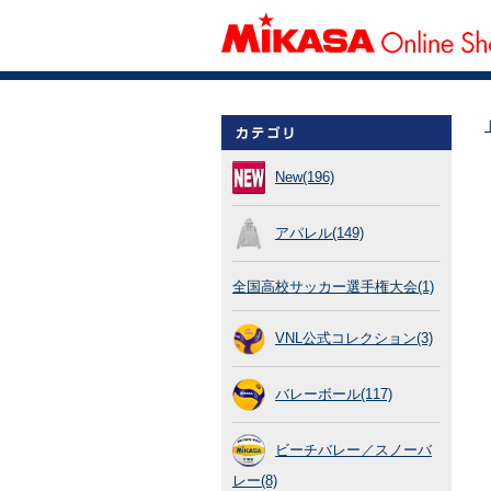
New(196)
アパレル(149)
全国高校サッカー選手権大会(1)
VNL公式コレクション(3)
バレーボール(117)
ビーチバレー／スノーバ
レー(8)