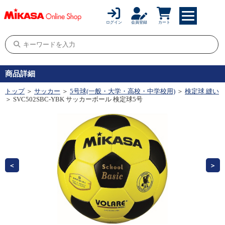
ログイン
会員登録
カート
商品詳細
トップ
＞
サッカー
＞
5号球(一般・大学・高校・中学校用)
＞
検定球 縫い
＞ SVC502SBC-YBK サッカーボール 検定球5号