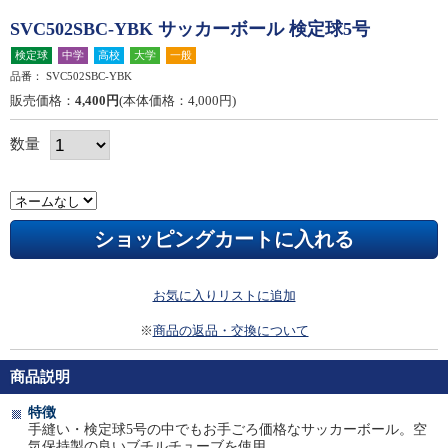
SVC502SBC-YBK サッカーボール 検定球5号
検定球
中学
高校
大学
一般
品番：
SVC502SBC-YBK
販売価格：
4,400円
(本体価格：4,000円)
数量
お気に入りリストに追加
※
商品の返品・交換について
商品説明
特徴
手縫い・検定球5号の中でもお手ごろ価格なサッカーボール。空
気保持製の良いブチルチューブを使用