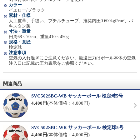
カラー
イエロー/ブラック
素材・仕様
人工皮革、手縫い、ブチルチューブ、推奨内圧0.600kgf/cm²、パ
キスタン製
寸法・重量
円周68～70cm、重量410～450g
規格・意匠
検定球
注意事項
空気の入れ過ぎにご注意ください。最適圧力はボール本体の空気
注入口に記載の圧力表示をご参照ください。
関連商品
SVC502SBC-WB サッカーボール 検定球5号
4,400円
(本体価格：4,000円)
SVC502SBC-WR サッカーボール 検定球5号
4,400円
(本体価格：4,000円)