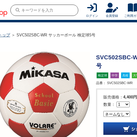
ログイン
会員登録
ご利用ガ
トップ
＞ SVC502SBC-WR サッカーボール 検定球5号
SVC502SBC
号
検定球
中学
高校
大
品番：
SVC502SBC-WR
販売価格：
4,400円
数量：