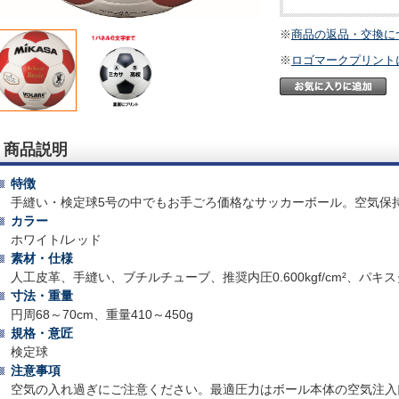
※
商品の返品・交換に
※
ロゴマークプリント
商品説明
特徴
手縫い・検定球5号の中でもお手ごろ価格なサッカーボール。空気保
カラー
ホワイト/レッド
素材・仕様
人工皮革、手縫い、ブチルチューブ、推奨内圧0.600kgf/cm²、パキ
寸法・重量
円周68～70cm、重量410～450g
規格・意匠
検定球
注意事項
空気の入れ過ぎにご注意ください。最適圧力はボール本体の空気注入