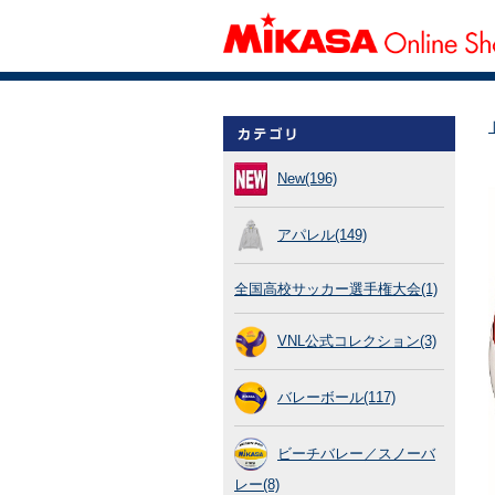
New(196)
アパレル(149)
全国高校サッカー選手権大会(1)
VNL公式コレクション(3)
バレーボール(117)
ビーチバレー／スノーバ
レー(8)