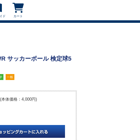
イド
カート
-WR サッカーボール 検定球5
学
一般
(本体価格：4,000円)