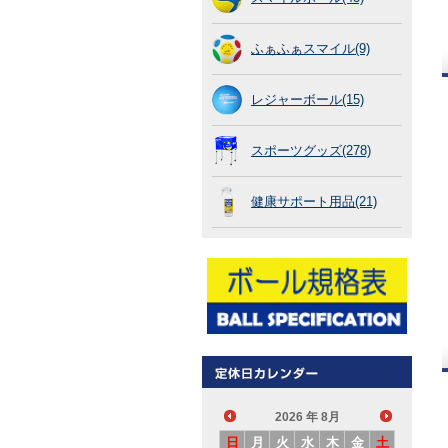
ふぁふぁスマイル(9)
レジャーボール(15)
スポーツグッズ(278)
健康サポート用品(21)
2026
年 8月
日
月
火
水
木
金
土