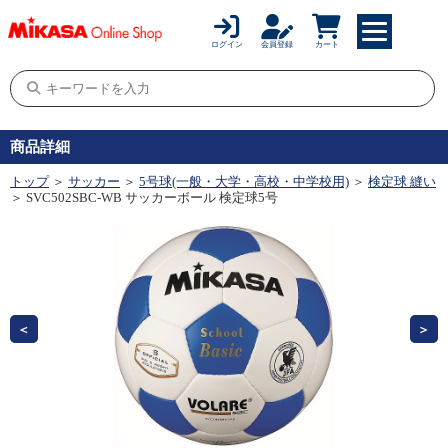
ログイン
会員登録
カート
商品詳細
トップ
＞
サッカー
＞
5号球(一般・大学・高校・中学校用)
＞
検定球 縫い
＞ SVC502SBC-WB サッカーボール 検定球5号