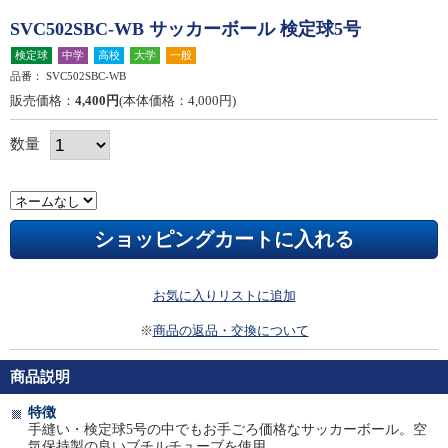
SVC502SBC-WB サッカーボール 検定球5号
検定球
中学
高校
大学
一般
品番：
SVC502SBC-WB
販売価格：
4,400円
(本体価格：4,000円)
数量
お気に入りリストに追加
※
商品の返品・交換について
商品説明
特徴
手縫い・検定球5号の中でもお手ごろ価格なサッカーボール。空
気保持製の良いブチルチューブを使用