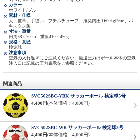
カラー
ホワイト/ブルー
素材・仕様
人工皮革、手縫い、ブチルチューブ、推奨内圧0.600kgf/cm²、パ
キスタン製
寸法・重量
円周68～70cm、重量410～450g
規格・意匠
検定球
注意事項
空気の入れ過ぎにご注意ください。最適圧力はボール本体の空気
注入口に記載の圧力表示をご参照ください。
関連商品
SVC502SBC-YBK サッカーボール 検定球5号
4,400円
(本体価格：4,000円)
SVC502SBC-WR サッカーボール 検定球5号
4,400円
(本体価格：4,000円)