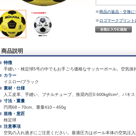
※
商品の返品・交換に
※
ロゴマークプリント
商品説明
特徴
手縫い・検定球5号の中でもお手ごろ価格なサッカーボール。空気保
カラー
イエロー/ブラック
素材・仕様
人工皮革、手縫い、ブチルチューブ、推奨内圧0.600kgf/cm²、パキ
寸法・重量
円周68～70cm、重量410～450g
規格・意匠
検定球
注意事項
空気の入れ過ぎにご注意ください。最適圧力はボール本体の空気注入