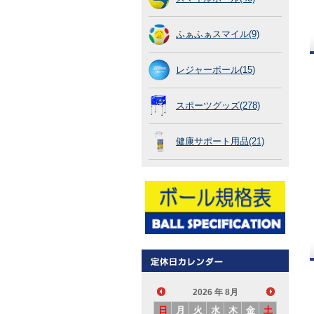
ふぁふぁスマイル(9)
レジャーボール(15)
スポーツグッズ(278)
健康サポート用品(21)
2026
年 8月
日
月
火
水
木
金
土