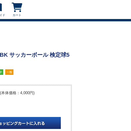
イド
カート
-YBK サッカーボール 検定球5
学
一般
(本体価格：4,000円)