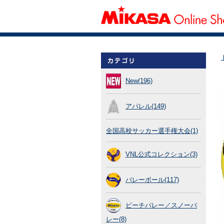
New(196)
アパレル(149)
全国高校サッカー選手権大会(1)
VNL公式コレクション(3)
バレーボール(117)
ビーチバレー／スノーバ
レー(8)