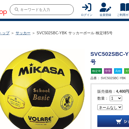
ログイン
会員登録
ご利用ガ
トップ
＞
サッカー
＞ SVC502SBC-YBK サッカーボール 検定球5号
SVC502SBC
号
検定球
中学
高校
大
品番：
SVC502SBC-YBK
販売価格：
4,400円
数量：