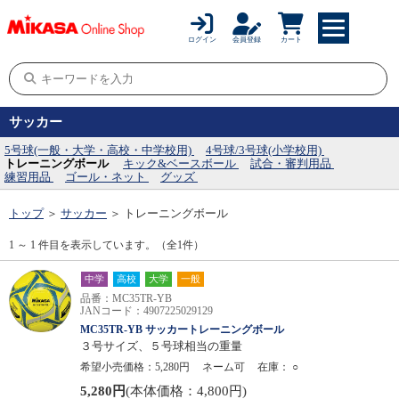
ログイン
会員登録
カート
サッカー
5号球(一般・大学・高校・中学校用)
4号球/3号球(小学校用)
トレーニングボール
キック&ベースボール
試合・審判用品
練習用品
ゴール・ネット
グッズ
トップ
＞
サッカー
＞
トレーニングボール
1 ～ 1 件目を表示しています。（全1件）
中学
高校
大学
一般
品番：MC35TR-YB
JANコード：4907225029129
MC35TR-YB サッカートレーニングボール
３号サイズ、５号球相当の重量
希望小売価格：5,280円
ネーム可
在庫：
○
5,280円
(本体価格：4,800円)