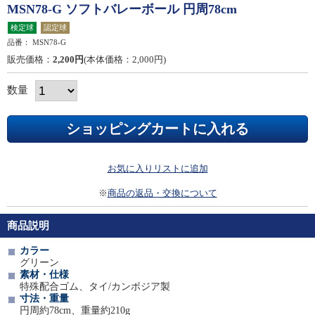
MSN78-G ソフトバレーボール 円周78cm
検定球
認定球
品番：
MSN78-G
販売価格：
2,200円
(本体価格：2,000円)
数量
お気に入りリストに追加
※
商品の返品・交換について
商品説明
カラー
グリーン
素材・仕様
特殊配合ゴム、タイ/カンボジア製
寸法・重量
円周約78cm、重量約210g