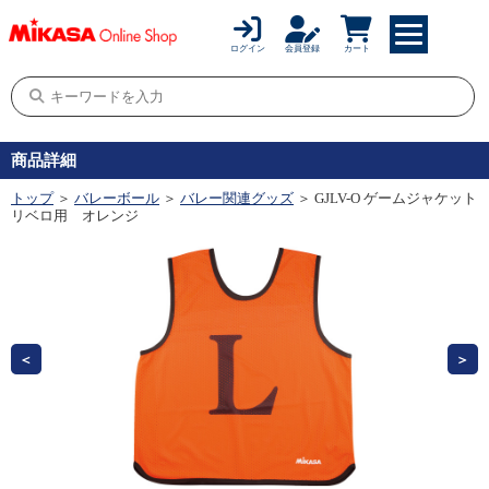
ログイン
会員登録
カート
商品詳細
トップ
＞
バレーボール
＞
バレー関連グッズ
＞ GJLV-O ゲームジャケット
リベロ用 オレンジ