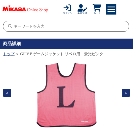
ログイン
会員登録
カート
商品詳細
トップ
＞ GJLV-P ゲームジャケット リベロ用 蛍光ピンク