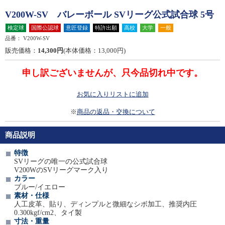
V200W-SV バレーボール SVリーグ公式試合球 5号
検定球
国際公認球
意匠登録
特許出願
高校
大学
一般
品番：
V200W-SV
販売価格：
14,300円
(本体価格：13,000円)
申し訳ございませんが、只今品切れ中です。
お気に入りリストに追加
※
商品の返品・交換について
商品説明
特徴
SVリーグの唯一の公式試合球
V200WのSVリーグマーク入り
カラー
ブルー/イエロー
素材・仕様
人工皮革、貼り、ディンプルと微細なシボ加工、推奨内圧
0.300kgf/cm2、タイ製
寸法・重量