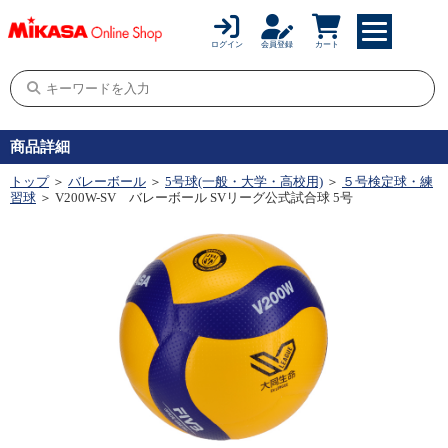
ログイン
会員登録
カート
商品詳細
トップ
＞
バレーボール
＞
5号球(一般・大学・高校用)
＞
５号検定球・練
習球
＞ V200W-SV バレーボール SVリーグ公式試合球 5号