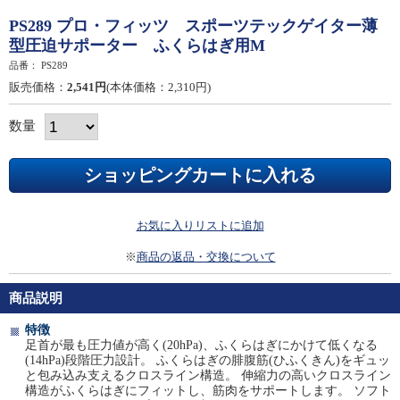
PS289 プロ・フィッツ スポーツテックゲイター薄
型圧迫サポーター ふくらはぎ用M
品番：
PS289
販売価格：
2,541円
(本体価格：2,310円)
数量
お気に入りリストに追加
※
商品の返品・交換について
商品説明
特徴
足首が最も圧力値が高く(20hPa)、ふくらはぎにかけて低くなる
(14hPa)段階圧力設計。 ふくらはぎの腓腹筋(ひふくきん)をギュッ
と包み込み支えるクロスライン構造。 伸縮力の高いクロスライン
構造がふくらはぎにフィットし、筋肉をサポートします。 ソフト