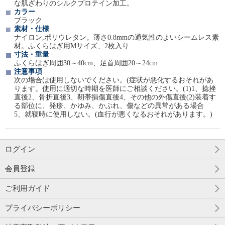
な肌ざわりのシルクプロテイン加工。
カラー
ブラック
素材・仕様
ナイロン,ポリウレタン。薄さ0.8mmの通気性のよいシームレス素
材。ふくらはぎ用Mサイズ、2枚入り
寸法・重量
ふくらはぎ周囲30～40cm、足首周囲20～24cm
注意事項
次の場合は使用しないでください。(症状が悪化するおそれがあ
ります。使用に適切な時期を医師にご相談ください。(1)1、捻挫
直後2、骨折直後3、靭帯損傷直後4、その他の外傷直後(2)装着す
る部位に、発疹、かゆみ、かぶれ、傷などの異常がある場合
5、就寝時に使用しない。(血行が悪くなるおそれがあります。)
ログイン
会員登録
ご利用ガイド
プライバシーポリシー