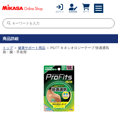
ログイン
会員登録
カート
商品詳細
トップ
＞
健康サポート用品
＞ PS277 キネシオロジーテープ 快適通気
肩・腕・手首用