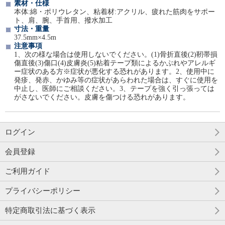
素材・仕様
本体:綿・ポリウレタン、粘着材:アクリル、疲れた筋肉をサポー
ト、肩、腕、手首用、撥水加工
寸法・重量
37.5mm×4.5m
注意事項
1、次の様な場合は使用しないでください。(1)骨折直後(2)靭帯損
傷直後(3)傷口(4)皮膚炎(5)粘着テープ類によるかぶれやアレルギ
ー症状のある方※症状が悪化する恐れがあります。2、使用中に
発疹、発赤、かゆみ等の症状があらわれた場合は、すぐに使用を
中止し、医師にご相談ください。3、テープを強く引っ張っては
がさないでください。皮膚を傷つける恐れがあります。
ログイン
会員登録
ご利用ガイド
プライバシーポリシー
特定商取引法に基づく表示