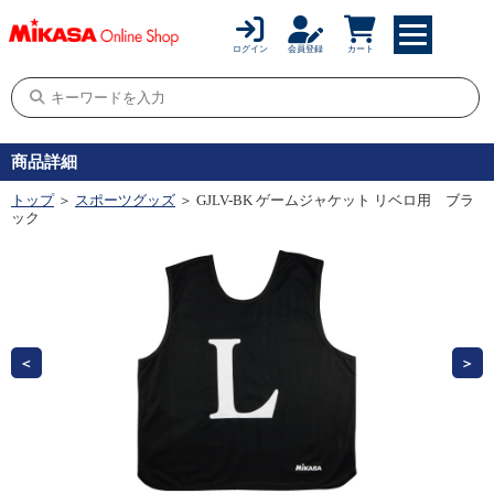
ログイン
会員登録
カート
商品詳細
トップ
＞
スポーツグッズ
＞ GJLV-BK ゲームジャケット リベロ用 ブラ
ック