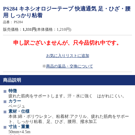
PS284 キネシオロジーテープ 快適通気 足・ひざ・腰
用 しっかり粘着
品番：
PS284
販売価格：
1,331円
(本体価格：1,210円)
申し訳ございませんが、只今品切れ中です。
お気に入りリストに追加
※
商品の返品・交換について
商品説明
特徴
疲れた筋肉をサポートします。汗・水に強く はがれにくい。
カラー
ベージュ
素材・仕様
本体:綿・ポリウレタン、粘着材:アクリル、疲れた筋肉をサポー
ト、しっかり粘着、足、ひざ、腰用、撥水加工
寸法・重量
50mm×4.5m