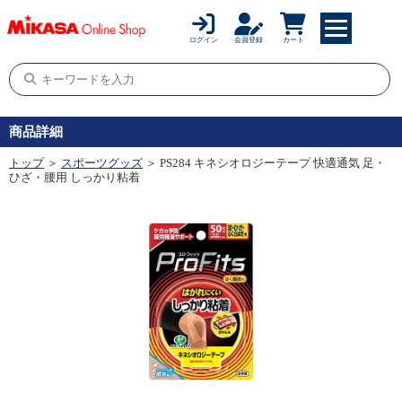
ログイン
会員登録
カート
商品詳細
トップ
＞
スポーツグッズ
＞ PS284 キネシオロジーテープ 快適通気 足・
ひざ・腰用 しっかり粘着