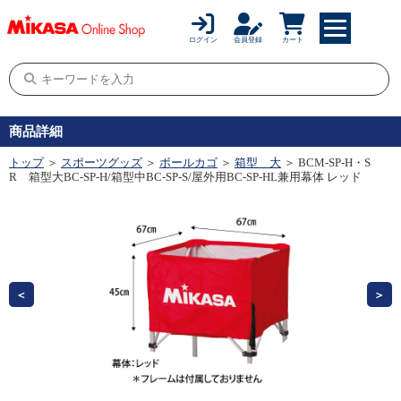
ログイン
会員登録
カート
商品詳細
トップ
＞
スポーツグッズ
＞
ボールカゴ
＞
箱型 大
＞ BCM-SP-H・S
R 箱型大BC-SP-H/箱型中BC-SP-S/屋外用BC-SP-HL兼用幕体 レッド