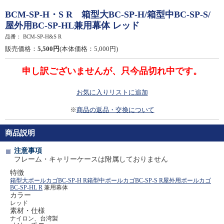
BCM-SP-H・S R 箱型大BC-SP-H/箱型中BC-SP-S/
屋外用BC-SP-HL兼用幕体 レッド
品番：
BCM-SP-H&S R
販売価格：
5,500円
(本体価格：5,000円)
申し訳ございませんが、只今品切れ中です。
お気に入りリストに追加
※
商品の返品・交換について
商品説明
注意事項
フレーム・キャリーケースは附属しておりません
特徴
箱型大ボールカゴBC-SP-H R
箱型中ボールカゴBC-SP-S R
屋外用ボールカゴ
BC-SP-HL R
兼用幕体
カラー
レッド
素材・仕様
ナイロン、台湾製