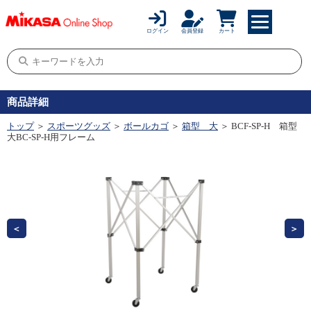
ログイン
会員登録
カート
商品詳細
トップ
＞
スポーツグッズ
＞
ボールカゴ
＞
箱型 大
＞ BCF-SP-H 箱型
大BC-SP-H用フレーム