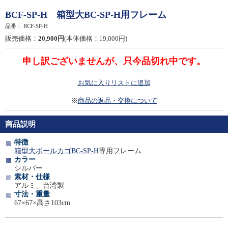
BCF-SP-H 箱型大BC-SP-H用フレーム
品番：
BCF-SP-H
販売価格：
20,900円
(本体価格：19,000円)
申し訳ございませんが、只今品切れ中です。
お気に入りリストに追加
※
商品の返品・交換について
商品説明
特徴
箱型大ボールカゴBC-SP-H
専用フレーム
カラー
シルバー
素材・仕様
アルミ、台湾製
寸法・重量
67×67×高さ103cm