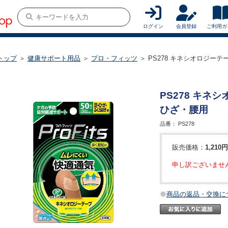
ログイン
会員登録
ご利用ガ
トップ
＞
健康サポート用品
＞
プロ・フィッツ
＞ PS278 キネシオロジー
PS278 キネ
ひざ・腰用
品番：
PS278
販売価格：
1,210円
申し訳ございませ
※
商品の返品・交換に