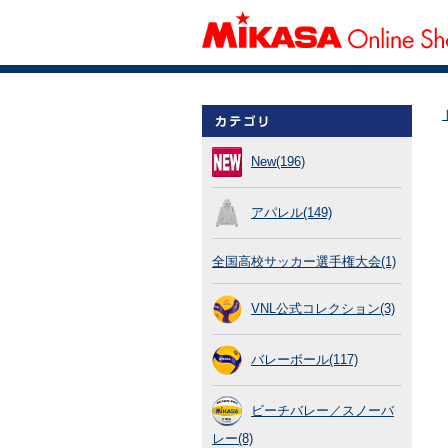
New(196)
アパレル(149)
全国高校サッカー選手権大会(1)
VNL公式コレクション(3)
バレーボール(117)
ビーチバレー／スノーバ
レー(8)