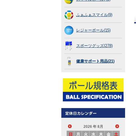
ふぁふぁスマイル(9)
レジャーボール(15)
スポーツグッズ(278)
健康サポート用品(21)
2026
年 8月
日
月
火
水
木
金
土