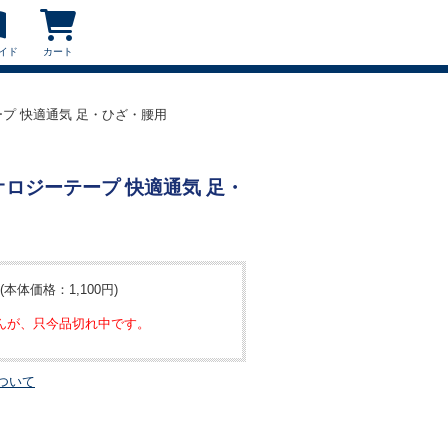
イド
カート
テープ 快適通気 足・ひざ・腰用
シオロジーテープ 快適通気 足・
(本体価格：1,100円)
んが、只今品切れ中です。
ついて