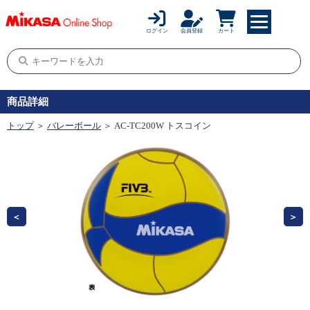
ログイン
会員登録
カート
商品詳細
トップ
＞
バレーボール
＞ AC-TC200W トスコイン