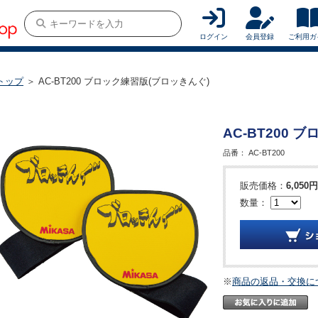
ログイン
会員登録
ご利用ガ
トップ
＞ AC-BT200 ブロック練習版(ブロッきんぐ)
AC-BT200 
品番：
AC-BT200
販売価格：
6,050円
数量：
※
商品の返品・交換に