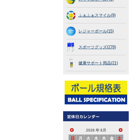
ふぁふぁスマイル(9)
レジャーボール(15)
スポーツグッズ(278)
健康サポート用品(21)
2026
年 8月
日
月
火
水
木
金
土