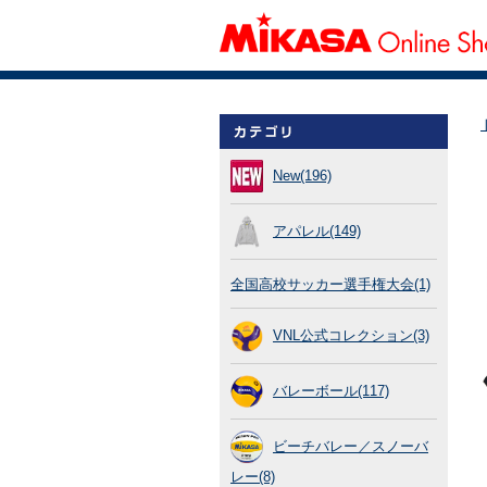
New(196)
アパレル(149)
全国高校サッカー選手権大会(1)
VNL公式コレクション(3)
バレーボール(117)
ビーチバレー／スノーバ
レー(8)