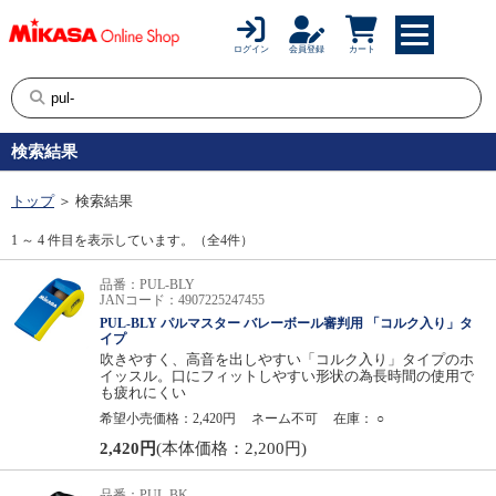
ログイン
会員登録
カート
検索結果
トップ
＞ 検索結果
1 ～ 4 件目を表示しています。（全4件）
品番：PUL-BLY
JANコード：4907225247455
PUL-BLY パルマスター バレーボール審判用 「コルク入り」タ
イプ
吹きやすく、高音を出しやすい「コルク入り」タイプのホ
イッスル。口にフィットしやすい形状の為長時間の使用で
も疲れにくい
希望小売価格：2,420円
ネーム不可
在庫：
○
2,420円
(本体価格：2,200円)
品番：PUL-BK