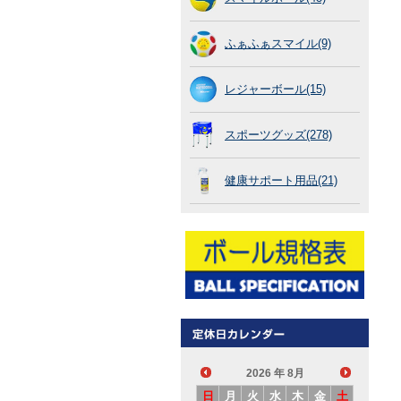
ふぁふぁスマイル(9)
レジャーボール(15)
スポーツグッズ(278)
健康サポート用品(21)
2026
年 8月
日
月
火
水
木
金
土