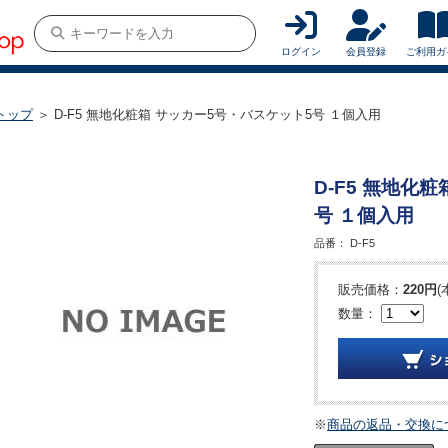
ログイン
会員登録
ご利用ガ
トップ
＞ D-F5 無地化粧箱 サッカー5号・バスケット5号 １個入用
D-F5 無地化
号 １個入用
品番：
D-F5
販売価格：
220円
(
数量：
※
商品の返品・交換に