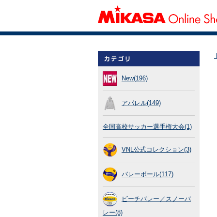
New(196)
アパレル(149)
全国高校サッカー選手権大会(1)
VNL公式コレクション(3)
バレーボール(117)
ビーチバレー／スノーバ
レー(8)