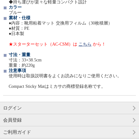
◆持ち運びが楽々な軽量コンパクト設計
カラー
ブルー
素材・仕様
●内容：靴用粘着マット 交換用フィルム（30枚積層）
●材質：PE
●日本製
★スターターセット（AC-CSM）は
こちら
から！
寸法・重量
寸法：33×38.5cm
重量：約220g
注意事項
使用時は取扱説明書をよくお読みになりご使用ください。
Compact Sticky Matはミカサの商標登録名称です。
ログイン
会員登録
ご利用ガイド