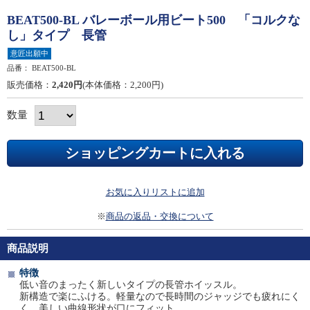
BEAT500-BL バレーボール用ビート500 「コルクな
し」タイプ 長管
意匠出願中
品番：
BEAT500-BL
販売価格：
2,420円
(本体価格：2,200円)
数量
お気に入りリストに追加
※
商品の返品・交換について
商品説明
特徴
低い音のまったく新しいタイプの長管ホイッスル。
新構造で楽にふける。軽量なので長時間のジャッジでも疲れにく
く、美しい曲線形状が口にフィット。