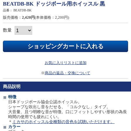
BEATDB-BK ドッジボール用ホイッスル 黒
品番：
BEATDB-BK
販売価格：
2,420円
(本体価格：2,200円)
数量
お気に入りリストに追加
※
商品の返品・交換について
商品説明
特徴
日本ドッジボール協会公認ホイッスル。
シャープな吹出し音をだせる、「コルクなし」タイプ。
大音量、且つ明瞭な音が特徴。口にフィットしやすい形状の為長
時間の使用でも疲れにくい。
＊
ミカサのホイッスル全種類の音色を試聴いただけます。
カラー