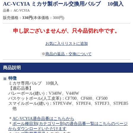
AC-VCYIA ミカサ製ボール交換用バルブ 10個入
品番：
AC-VCYIA
販売価格：
330円
(本体価格：300円)
申し訳ございませんが、只今品切れ中です。
お気に入りリストに追加
※
商品の返品・交換について
商品説明
特徴
ミカサ専用バルブ 10個入
【適応品番】
バレーボール(縫い)：V340W、V440W
バスケットボール(人工皮革)：CF700、CF600、CF500
スマイルボール(縫い)：STPEV4W、STPEF4、STPEF3、STPEB5
他
＊
AC-VCYIA適合品番はこちらから
＊
ボール種目別(カテゴリー別)の適合品番一覧はこちらのページ
からダウンロードいただけます