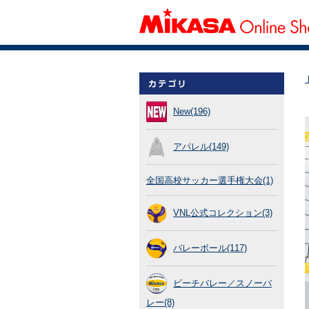
New(196)
アパレル(149)
全国高校サッカー選手権大会(1)
VNL公式コレクション(3)
バレーボール(117)
ビーチバレー／スノーバ
レー(8)