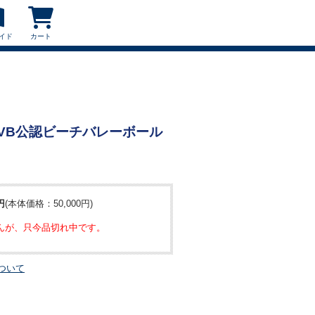
イド
カート
 FIVB公認ビーチバレーボール
円
(本体価格：50,000円)
んが、只今品切れ中です。
ついて