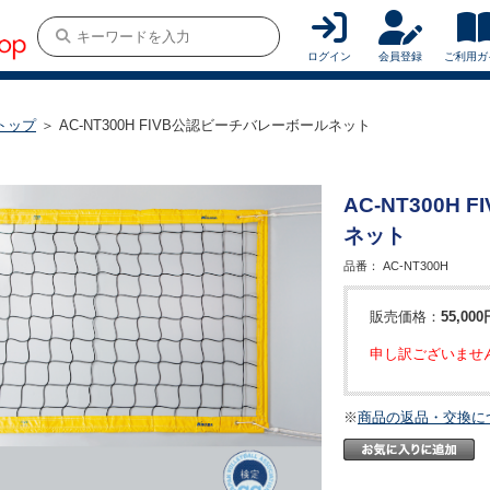
ログイン
会員登録
ご利用ガ
トップ
＞ AC-NT300H FIVB公認ビーチバレーボールネット
AC-NT300H
ネット
品番：
AC-NT300H
販売価格：
55,000
申し訳ございませ
※
商品の返品・交換に