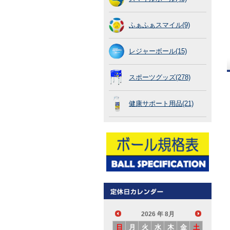
ふぁふぁスマイル(9)
レジャーボール(15)
スポーツグッズ(278)
健康サポート用品(21)
2026
年 8月
日
月
火
水
木
金
土