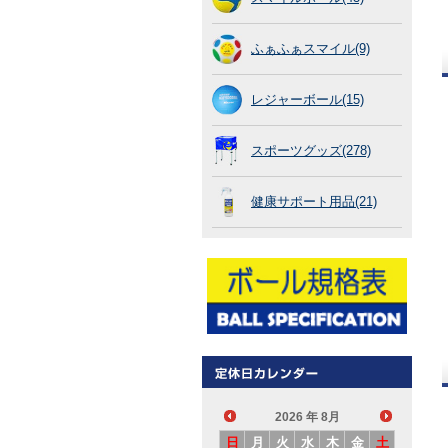
ふぁふぁスマイル(9)
レジャーボール(15)
スポーツグッズ(278)
健康サポート用品(21)
2026
年 8月
日
月
火
水
木
金
土