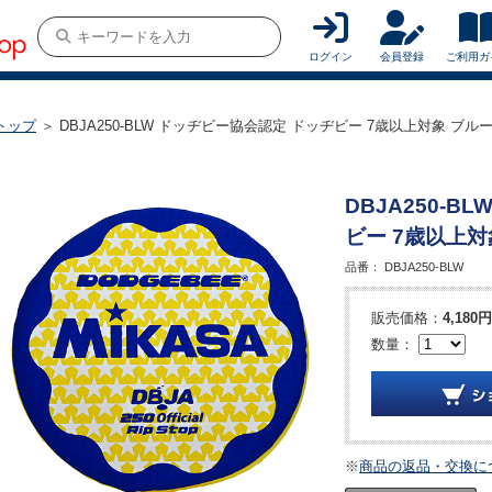
ログイン
会員登録
ご利用ガ
トップ
＞ DBJA250-BLW ドッヂビー協会認定 ドッヂビー 7歳以上対象 ブル
DBJA250-
ビー 7歳以上対
品番：
DBJA250-BLW
販売価格：
4,180円
数量：
※
商品の返品・交換に