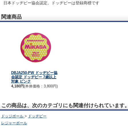
日本ドッヂビー協会認定。ドッヂビーは登録商標です
関連商品
DBJA250-PW ドッヂビー協
会認定 ドッヂビー 7歳以上
対象 ピンク
4,180円
(本体価格：3,800円)
この商品は、次のカテゴリにも関連付けられています
ドッジボール
>
ドッヂビー
レジャーボール