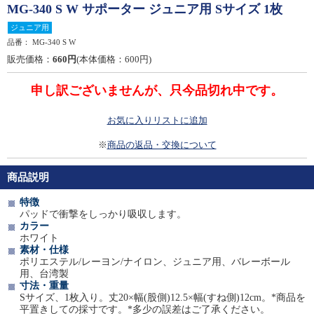
MG-340 S W サポーター ジュニア用 Sサイズ 1枚
ジュニア用
品番：
MG-340 S W
販売価格：
660円
(本体価格：600円)
申し訳ございませんが、只今品切れ中です。
お気に入りリストに追加
※
商品の返品・交換について
商品説明
特徴
パッドで衝撃をしっかり吸収します。
カラー
ホワイト
素材・仕様
ポリエステル/レーヨン/ナイロン、ジュニア用、バレーボール
用、台湾製
寸法・重量
Sサイズ、1枚入り。丈20×幅(股側)12.5×幅(すね側)12cm。*商品を
平置きしての採寸です。*多少の誤差はご了承ください。