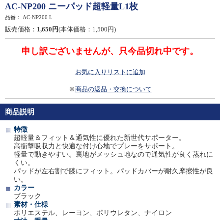
AC-NP200 ニーパッド超軽量L1枚
品番：
AC-NP200 L
販売価格：
1,650円
(本体価格：1,500円)
申し訳ございませんが、只今品切れ中です。
お気に入りリストに追加
※
商品の返品・交換について
商品説明
特徴
超軽量＆フィット＆通気性に優れた新世代サポーター。
高衝撃吸収力と快適な付け心地でプレーをサポート。
軽量で動きやすい。裏地がメッシュ地なので通気性が良く蒸れに
くい。
パッドが左右割で膝にフィット。パッドカバーが耐久摩擦性が良
い。
カラー
ブラック
素材・仕様
ポリエステル、レーヨン、ポリウレタン、ナイロン