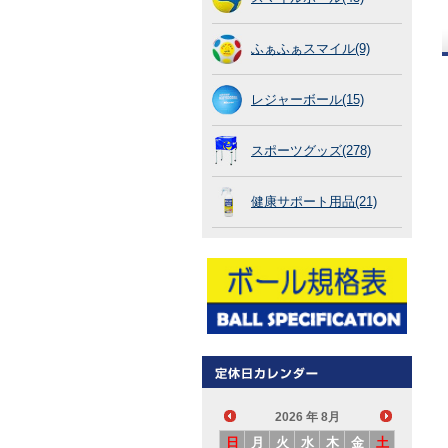
ふぁふぁスマイル(9)
レジャーボール(15)
スポーツグッズ(278)
健康サポート用品(21)
2026
年 8月
日
月
火
水
木
金
土