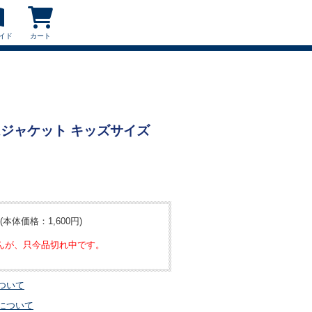
イド
カート
ームジャケット キッズサイズ
(本体価格：1,600円)
んが、只今品切れ中です。
ついて
について