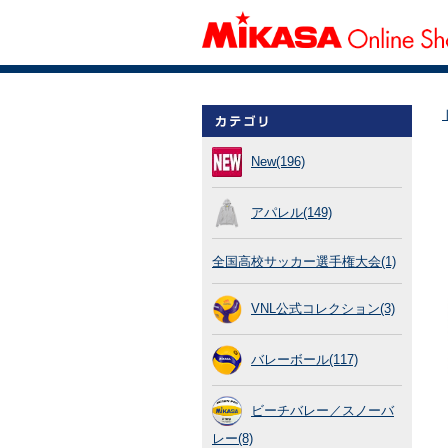
New(196)
アパレル(149)
全国高校サッカー選手権大会(1)
VNL公式コレクション(3)
バレーボール(117)
ビーチバレー／スノーバ
レー(8)