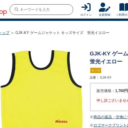
ログイン
会員登録
ご利用ガ
トップ
＞ GJK-KY ゲームジャケット キッズサイズ 蛍光イエロー
GJK-KY ゲ
蛍光イエロー
キッズ
品番：
GJK-KY
販売価格：
1,760円
申し訳ございませ
※
商品の返品・交換に
※
ロゴマークプリント