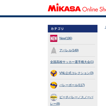
New(196)
アパレル(149)
全国高校サッカー選手権大会(1)
VNL公式コレクション(3)
バレーボール(117)
ビーチバレー／スノーバ
レー(8)