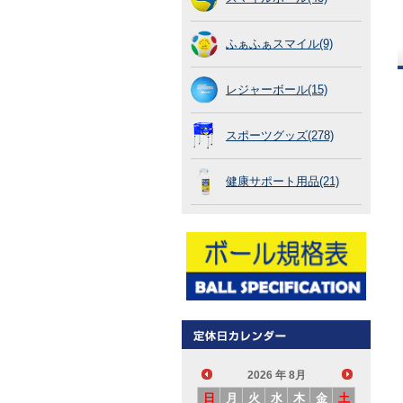
ふぁふぁスマイル(9)
レジャーボール(15)
スポーツグッズ(278)
健康サポート用品(21)
2026
年 8月
日
月
火
水
木
金
土