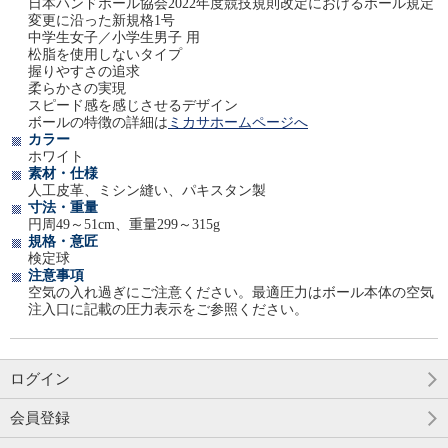
日本ハンドボール協会2022年度競技規則改定におけるボール規定
変更に沿った新規格1号
中学生女子／小学生男子 用
松脂を使用しないタイプ
握りやすさの追求
柔らかさの実現
スピード感を感じさせるデザイン
ボールの特徴の詳細は
ミカサホームページへ
カラー
ホワイト
素材・仕様
人工皮革、ミシン縫い、パキスタン製
寸法・重量
円周49～51cm、重量299～315g
規格・意匠
検定球
注意事項
空気の入れ過ぎにご注意ください。最適圧力はボール本体の空気
注入口に記載の圧力表示をご参照ください。
ログイン
会員登録