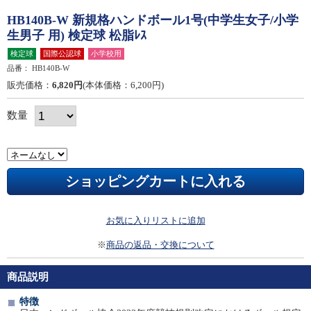
HB140B-W 新規格ハンドボール1号(中学生女子/小学
生男子 用) 検定球 松脂ﾚｽ
検定球
国際公認球
小学校用
品番：
HB140B-W
販売価格：
6,820円
(本体価格：6,200円)
数量
お気に入りリストに追加
※
商品の返品・交換について
商品説明
特徴