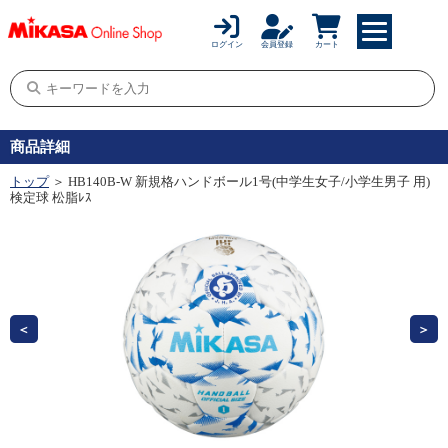
ログイン
会員登録
カート
商品詳細
トップ
＞ HB140B-W 新規格ハンドボール1号(中学生女子/小学生男子 用)
検定球 松脂ﾚｽ