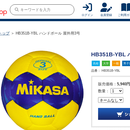
ログイン
会員登録
ご利用ガ
トップ
＞ HB351B-YBL ハンドボール 屋外用3号
HB351B-YB
高校
大学
一般
男子
品番：
HB351B-YBL
販売価格：
5,940円
数量：