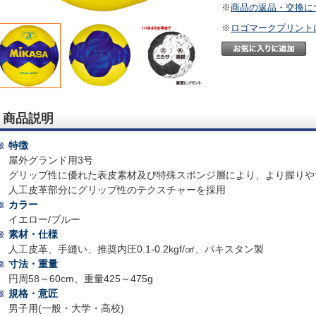
※
商品の返品・交換に
※
ロゴマークプリント
商品説明
特徴
屋外グランド用3号
グリップ性に優れた表皮素材及び特殊スポンジ層により、より握りや
人工皮革部分にグリップ性のテクスチャーを採用
カラー
イエロー/ブルー
素材・仕様
人工皮革、手縫い、推奨内圧0.1-0.2kgf/㎠、パキスタン製
寸法・重量
円周58～60cm、重量425～475g
規格・意匠
男子用(一般・大学・高校)