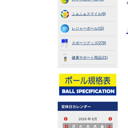
ふぁふぁスマイル(9)
レジャーボール(15)
スポーツグッズ(278)
健康サポート用品(21)
2026
年 8月
日
月
火
水
木
金
土