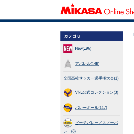
New(196)
アパレル(149)
全国高校サッカー選手権大会(1)
VNL公式コレクション(3)
バレーボール(117)
ビーチバレー／スノーバ
レー(8)