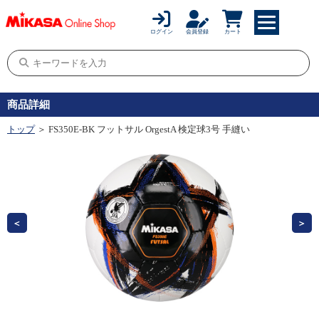
ログイン
会員登録
カート
商品詳細
トップ
＞ FS350E-BK フットサル OrgestA 検定球3号 手縫い