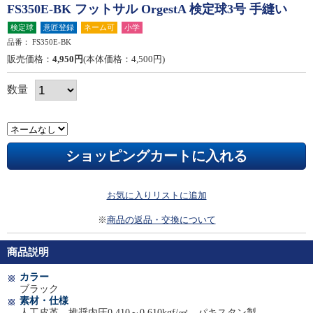
FS350E-BK フットサル OrgestA 検定球3号 手縫い
検定球
意匠登録
ネーム可
小学
品番：
FS350E-BK
販売価格：
4,950円
(本体価格：4,500円)
数量
お気に入りリストに追加
※
商品の返品・交換について
商品説明
カラー
ブラック
素材・仕様
人工皮革、推奨内圧0.410～0.610kgf/㎠、パキスタン製