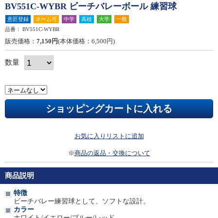
BV551C-WYBR ビーチバレーボール 練習球
意匠登録
ネーム可
中学
高校
大学
一般
品番：
BV551C-WYBR
販売価格：
7,150円
(本体価格：6,500円)
数量
お気に入りリストに追加
※
商品の返品・交換について
商品説明
特徴
ビーチバレー練習球として、ソフトな設計。
カラー
ホワイト/イエロー/ブルー/レッド