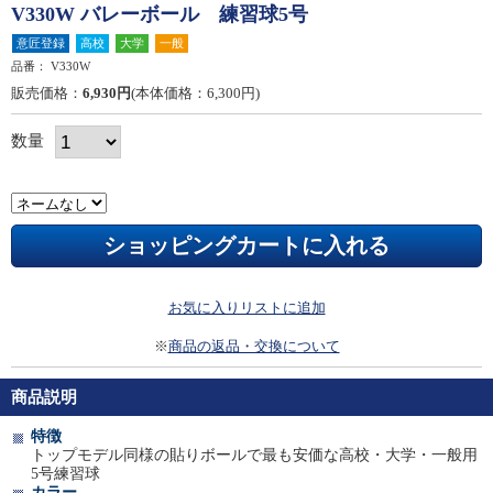
V330W バレーボール 練習球5号
意匠登録
高校
大学
一般
品番：
V330W
販売価格：
6,930円
(本体価格：6,300円)
数量
お気に入りリストに追加
※
商品の返品・交換について
商品説明
特徴
トップモデル同様の貼りボールで最も安価な高校・大学・一般用
5号練習球
カラー