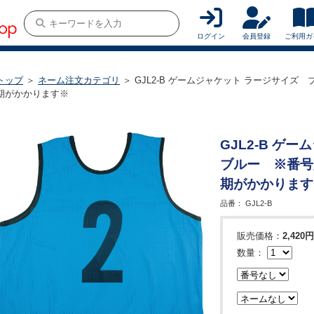
ログイン
会員登録
ご利用ガ
トップ
＞
ネーム注文カテゴリ
＞ GJL2-B ゲームジャケット ラージサイ
期がかかります※
GJL2-B ゲ
ブルー ※番号
期がかかります
品番：
GJL2-B
販売価格：
2,420円
数量：