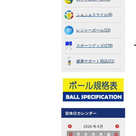
ふぁふぁスマイル(9)
レジャーボール(15)
スポーツグッズ(278)
健康サポート用品(21)
2026
年 8月
日
月
火
水
木
金
土