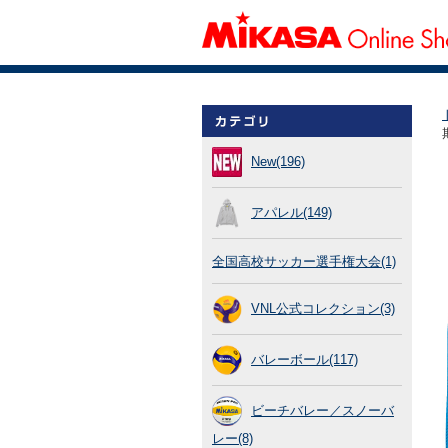
New(196)
アパレル(149)
全国高校サッカー選手権大会(1)
VNL公式コレクション(3)
バレーボール(117)
ビーチバレー／スノーバ
レー(8)