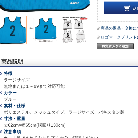
※
商品の返品・交換に
※
ロゴマークプリント
商品説明
特徴
ラージサイズ
無地または１～99まで対応可能
カラー
ブルー
素材・仕様
ポリエステル、メッシュタイプ、ラージサイズ、パキスタン製
寸法・重量
丈62cm×幅65cm(胴回り130cm)
注意事項