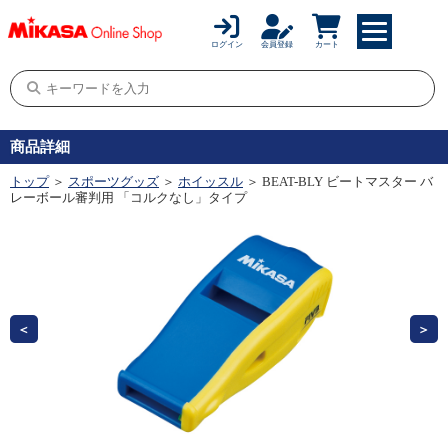
ログイン
会員登録
カート
商品詳細
トップ
＞
スポーツグッズ
＞
ホイッスル
＞ BEAT-BLY ビートマスター バ
レーボール審判用 「コルクなし」タイプ