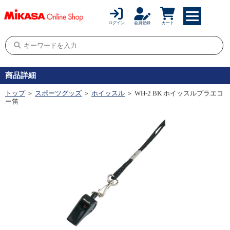
ログイン
会員登録
カート
商品詳細
トップ
＞
スポーツグッズ
＞
ホイッスル
＞ WH-2 BK ホイッスルプラエコ
ー笛