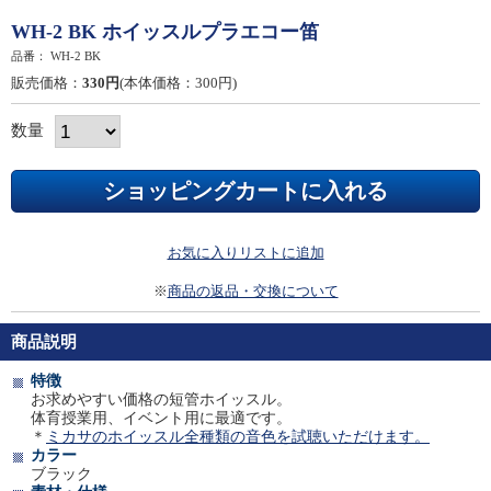
WH-2 BK ホイッスルプラエコー笛
品番：
WH-2 BK
販売価格：
330円
(本体価格：300円)
数量
お気に入りリストに追加
※
商品の返品・交換について
商品説明
特徴
お求めやすい価格の短管ホイッスル。
体育授業用、イベント用に最適です。
＊
ミカサのホイッスル全種類の音色を試聴いただけます。
カラー
ブラック