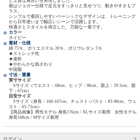
と上質な風合いを実現しました。
裾はジョガー仕様で足元をすっきりと見せつつ、動きやすさもプ
ラス。
シンプルで着回しやすいベーシックなデザインは、トレーニング
から日常使いまで幅広いシーンで活躍します。
快適さとスタイルを両立した、万能な一着です。
カラー
ネイビー
素材・仕様
綿 75％、ポリエステル 20％、ポリウレタン 5％
★ストレッチ性
★速乾
★やわらかな肌ざわり
中国製
寸法・重量
実寸サイズ
Sサイズ（ウエスト：68cm、ヒップ：96cm、股上：29.5cm、股
下：67cm）
目安サイズ
Sサイズ（身長：160-167cm、チェスト･バスト：83-90cm、ウェ
スト：65-72cm）
【商品画像】男性モデル 身長176cm / XLサイズ着用 女性モデル
身長168cm / Mサイズ着用
ログイン