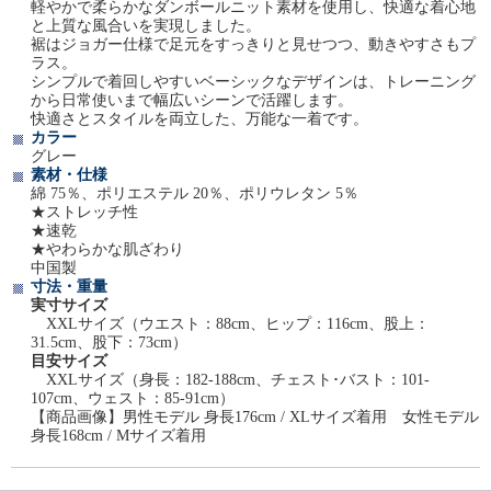
軽やかで柔らかなダンボールニット素材を使用し、快適な着心地
と上質な風合いを実現しました。
裾はジョガー仕様で足元をすっきりと見せつつ、動きやすさもプ
ラス。
シンプルで着回しやすいベーシックなデザインは、トレーニング
から日常使いまで幅広いシーンで活躍します。
快適さとスタイルを両立した、万能な一着です。
カラー
グレー
素材・仕様
綿 75％、ポリエステル 20％、ポリウレタン 5％
★ストレッチ性
★速乾
★やわらかな肌ざわり
中国製
寸法・重量
実寸サイズ
XXLサイズ（ウエスト：88cm、ヒップ：116cm、股上：
31.5cm、股下：73cm）
目安サイズ
XXLサイズ（身長：182-188cm、チェスト･バスト：101-
107cm、ウェスト：85-91cm）
【商品画像】男性モデル 身長176cm / XLサイズ着用 女性モデル
身長168cm / Mサイズ着用