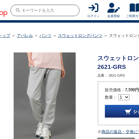
ログイン
会員登録
ご利用ガ
トップ
＞
アパレル
＞
パンツ
＞
スウェットロングパンツ
＞ スウェットロングパ
スウェットロン
2621-GRS
品番：
2621-GRS
販売価格：
7,590円
数量：
※
商品の返品・交換に