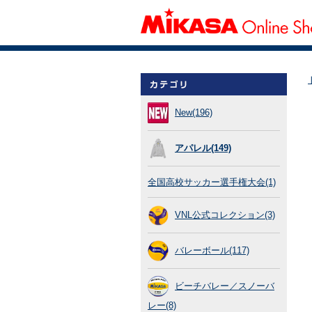
New(196)
アパレル(149)
全国高校サッカー選手権大会(1)
VNL公式コレクション(3)
バレーボール(117)
ビーチバレー／スノーバ
レー(8)