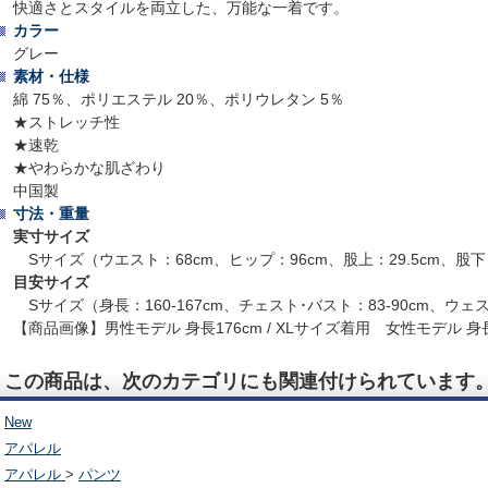
快適さとスタイルを両立した、万能な一着です。
カラー
グレー
素材・仕様
綿 75％、ポリエステル 20％、ポリウレタン 5％
★ストレッチ性
★速乾
★やわらかな肌ざわり
中国製
寸法・重量
実寸サイズ
Sサイズ（ウエスト：68cm、ヒップ：96cm、股上：29.5cm、股下
目安サイズ
Sサイズ（身長：160-167cm、チェスト･バスト：83-90cm、ウェスト
【商品画像】男性モデル 身長176cm / XLサイズ着用 女性モデル 身長1
この商品は、次のカテゴリにも関連付けられています
New
アパレル
アパレル
>
パンツ