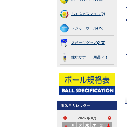
ふぁふぁスマイル(9)
レジャーボール(15)
スポーツグッズ(278)
健康サポート用品(21)
2026
年 8月
日
月
火
水
木
金
土