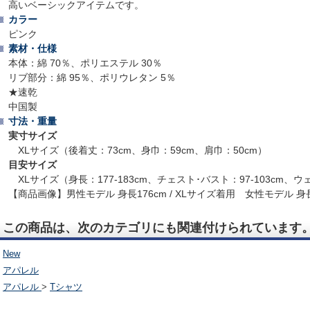
高いベーシックアイテムです。
カラー
ピンク
素材・仕様
本体：綿 70％、ポリエステル 30％
リブ部分：綿 95％、ポリウレタン 5％
★速乾
中国製
寸法・重量
実寸サイズ
XLサイズ（後着丈：73cm、身巾：59cm、肩巾：50cm）
目安サイズ
XLサイズ（身長：177-183cm、チェスト･バスト：97-103cm、ウェ
【商品画像】男性モデル 身長176cm / XLサイズ着用 女性モデル 身長1
この商品は、次のカテゴリにも関連付けられています
New
アパレル
アパレル
>
Tシャツ