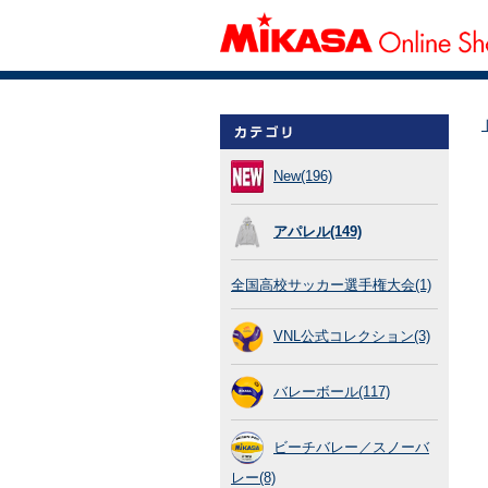
New(196)
アパレル(149)
全国高校サッカー選手権大会(1)
VNL公式コレクション(3)
バレーボール(117)
ビーチバレー／スノーバ
レー(8)