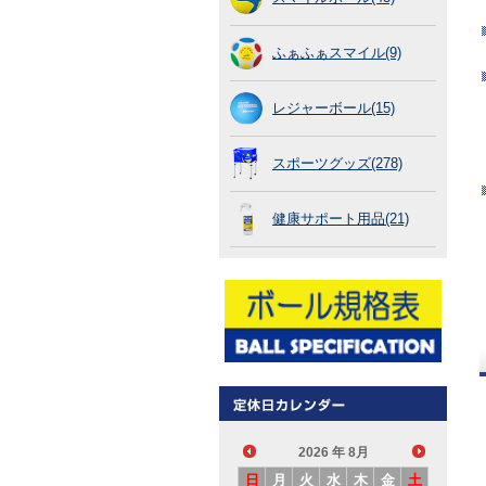
ふぁふぁスマイル(9)
レジャーボール(15)
スポーツグッズ(278)
健康サポート用品(21)
2026
年 8月
日
月
火
水
木
金
土