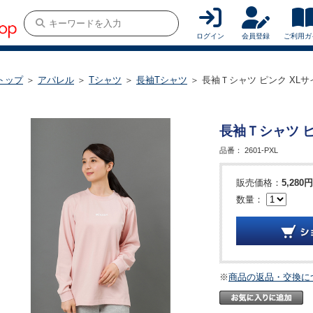
ログイン
会員登録
ご利用ガ
トップ
＞
アパレル
＞
Tシャツ
＞
長袖Tシャツ
＞ 長袖Ｔシャツ ピンク XLサイズ
長袖Ｔシャツ ピン
品番：
2601-PXL
販売価格：
5,280円
数量：
※
商品の返品・交換に