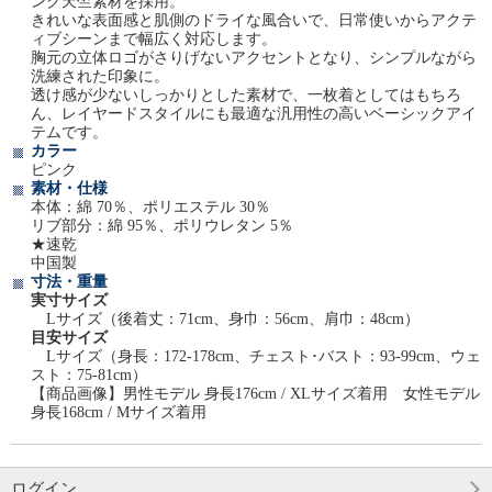
ング天竺素材を採用。
きれいな表面感と肌側のドライな風合いで、日常使いからアクテ
ィブシーンまで幅広く対応します。
胸元の立体ロゴがさりげないアクセントとなり、シンプルながら
洗練された印象に。
透け感が少ないしっかりとした素材で、一枚着としてはもちろ
ん、レイヤードスタイルにも最適な汎用性の高いベーシックアイ
テムです。
カラー
ピンク
素材・仕様
本体：綿 70％、ポリエステル 30％
リブ部分：綿 95％、ポリウレタン 5％
★速乾
中国製
寸法・重量
実寸サイズ
Lサイズ（後着丈：71cm、身巾：56cm、肩巾：48cm）
目安サイズ
Lサイズ（身長：172-178cm、チェスト･バスト：93-99cm、ウェ
スト：75-81cm）
【商品画像】男性モデル 身長176cm / XLサイズ着用 女性モデル
身長168cm / Mサイズ着用
ログイン